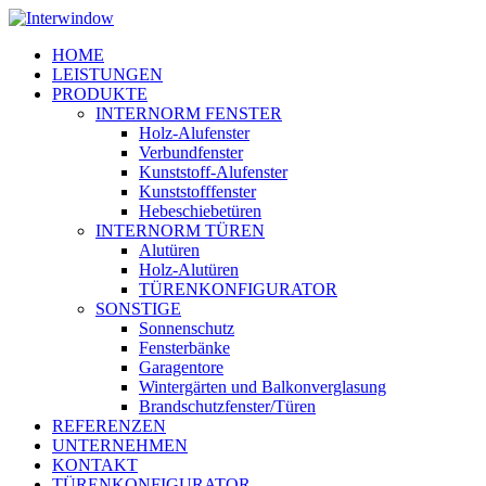
Skip
to
Menu
HOME
main
LEISTUNGEN
content
PRODUKTE
INTERNORM FENSTER
Holz-Alufenster
Verbundfenster
Kunststoff-Alufenster
Kunststofffenster
Hebeschiebetüren
INTERNORM TÜREN
Alutüren
Holz-Alutüren
TÜRENKONFIGURATOR
SONSTIGE
Sonnenschutz
Fensterbänke
Garagentore
Wintergärten und Balkonverglasung
Brandschutzfenster/Türen
REFERENZEN
UNTERNEHMEN
KONTAKT
TÜRENKONFIGURATOR