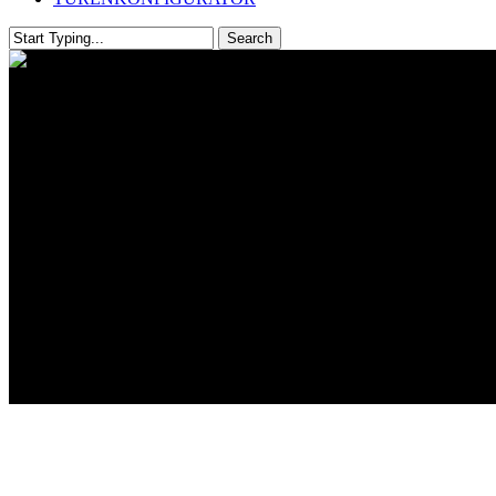
Search
Close
Search
Fensterbänke
Hirth