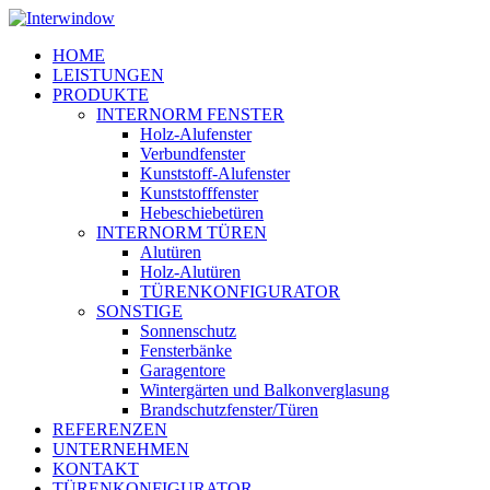
Skip
to
Menu
HOME
main
LEISTUNGEN
content
PRODUKTE
INTERNORM FENSTER
Holz-Alufenster
Verbundfenster
Kunststoff-Alufenster
Kunststofffenster
Hebeschiebetüren
INTERNORM TÜREN
Alutüren
Holz-Alutüren
TÜRENKONFIGURATOR
SONSTIGE
Sonnenschutz
Fensterbänke
Garagentore
Wintergärten und Balkonverglasung
Brandschutzfenster/Türen
REFERENZEN
UNTERNEHMEN
KONTAKT
TÜRENKONFIGURATOR