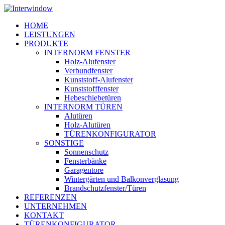
Skip
to
Menu
HOME
main
LEISTUNGEN
content
PRODUKTE
INTERNORM FENSTER
Holz-Alufenster
Verbundfenster
Kunststoff-Alufenster
Kunststofffenster
Hebeschiebetüren
INTERNORM TÜREN
Alutüren
Holz-Alutüren
TÜRENKONFIGURATOR
SONSTIGE
Sonnenschutz
Fensterbänke
Garagentore
Wintergärten und Balkonverglasung
Brandschutzfenster/Türen
REFERENZEN
UNTERNEHMEN
KONTAKT
TÜRENKONFIGURATOR