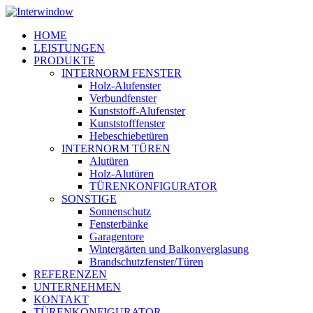
Skip
to
Menu
HOME
main
LEISTUNGEN
content
PRODUKTE
INTERNORM FENSTER
Holz-Alufenster
Verbundfenster
Kunststoff-Alufenster
Kunststofffenster
Hebeschiebetüren
INTERNORM TÜREN
Alutüren
Holz-Alutüren
TÜRENKONFIGURATOR
SONSTIGE
Sonnenschutz
Fensterbänke
Garagentore
Wintergärten und Balkonverglasung
Brandschutzfenster/Türen
REFERENZEN
UNTERNEHMEN
KONTAKT
TÜRENKONFIGURATOR