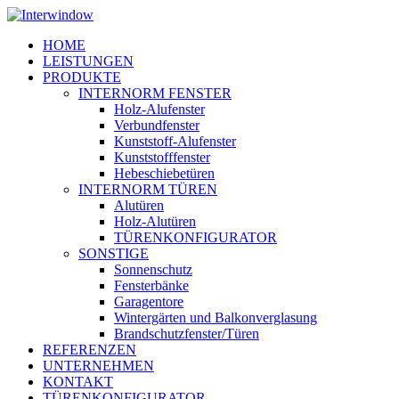
Skip
to
Menu
HOME
main
LEISTUNGEN
content
PRODUKTE
INTERNORM FENSTER
Holz-Alufenster
Verbundfenster
Kunststoff-Alufenster
Kunststofffenster
Hebeschiebetüren
INTERNORM TÜREN
Alutüren
Holz-Alutüren
TÜRENKONFIGURATOR
SONSTIGE
Sonnenschutz
Fensterbänke
Garagentore
Wintergärten und Balkonverglasung
Brandschutzfenster/Türen
REFERENZEN
UNTERNEHMEN
KONTAKT
TÜRENKONFIGURATOR