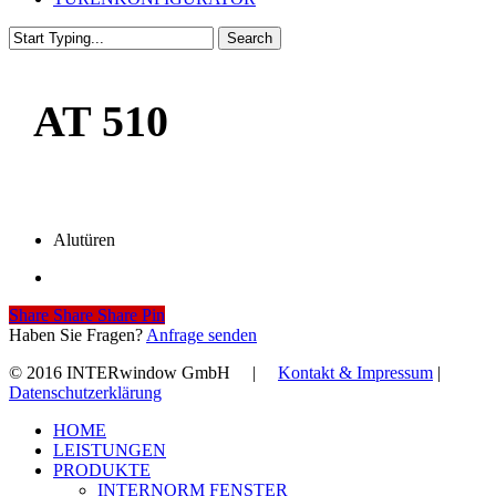
Search
Close
Search
AT 510
Alutüren
Share
Share
Share
Share
Pin
Haben Sie Fragen?
Anfrage senden
© 2016 INTERwindow GmbH |
Kontakt & Impressum
|
Datenschutzerklärung
Close
HOME
Menu
LEISTUNGEN
PRODUKTE
INTERNORM FENSTER