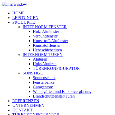
Skip
to
Menu
HOME
main
LEISTUNGEN
content
PRODUKTE
INTERNORM FENSTER
Holz-Alufenster
Verbundfenster
Kunststoff-Alufenster
Kunststofffenster
Hebeschiebetüren
INTERNORM TÜREN
Alutüren
Holz-Alutüren
TÜRENKONFIGURATOR
SONSTIGE
Sonnenschutz
Fensterbänke
Garagentore
Wintergärten und Balkonverglasung
Brandschutzfenster/Türen
REFERENZEN
UNTERNEHMEN
KONTAKT
TÜRENKONFIGURATOR