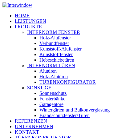
Skip
to
Menu
HOME
main
LEISTUNGEN
content
PRODUKTE
INTERNORM FENSTER
Holz-Alufenster
Verbundfenster
Kunststoff-Alufenster
Kunststofffenster
Hebeschiebetüren
INTERNORM TÜREN
Alutüren
Holz-Alutüren
TÜRENKONFIGURATOR
SONSTIGE
Sonnenschutz
Fensterbänke
Garagentore
Wintergärten und Balkonverglasung
Brandschutzfenster/Türen
REFERENZEN
UNTERNEHMEN
KONTAKT
TÜRENKONFIGURATOR