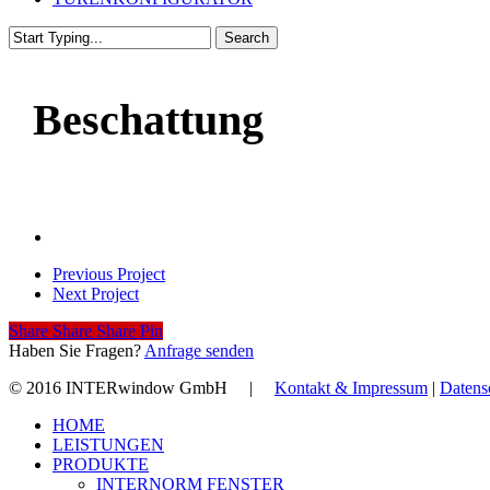
Search
Close
Search
Beschattung
Previous Project
Next Project
Share
Share
Share
Share
Pin
Haben Sie Fragen?
Anfrage senden
© 2016 INTERwindow GmbH |
Kontakt & Impressum
|
Datens
Close
HOME
Menu
LEISTUNGEN
PRODUKTE
INTERNORM FENSTER