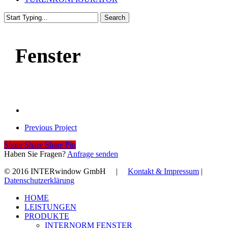
Search
Close
Search
Fenster
Previous Project
Share
Share
Share
Share
Pin
Haben Sie Fragen?
Anfrage senden
© 2016 INTERwindow GmbH |
Kontakt & Impressum
|
Datenschutzerklärung
Close
HOME
Menu
LEISTUNGEN
PRODUKTE
INTERNORM FENSTER