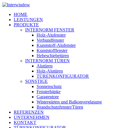
Skip
to
Menu
HOME
main
LEISTUNGEN
content
PRODUKTE
INTERNORM FENSTER
Holz-Alufenster
Verbundfenster
Kunststoff-Alufenster
Kunststofffenster
Hebeschiebetüren
INTERNORM TÜREN
Alutüren
Holz-Alutüren
TÜRENKONFIGURATOR
SONSTIGE
Sonnenschutz
Fensterbänke
Garagentore
Wintergärten und Balkonverglasung
Brandschutzfenster/Türen
REFERENZEN
UNTERNEHMEN
KONTAKT
TÜRENKONFIGURATOR