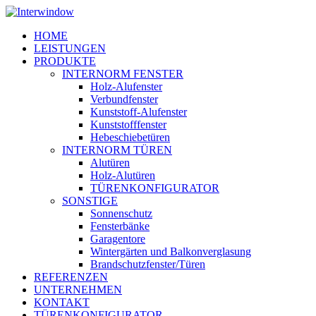
Skip
to
Menu
HOME
main
LEISTUNGEN
content
PRODUKTE
INTERNORM FENSTER
Holz-Alufenster
Verbundfenster
Kunststoff-Alufenster
Kunststofffenster
Hebeschiebetüren
INTERNORM TÜREN
Alutüren
Holz-Alutüren
TÜRENKONFIGURATOR
SONSTIGE
Sonnenschutz
Fensterbänke
Garagentore
Wintergärten und Balkonverglasung
Brandschutzfenster/Türen
REFERENZEN
UNTERNEHMEN
KONTAKT
TÜRENKONFIGURATOR