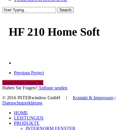
Search
Close
Search
HF 210 Home Soft
Previous Project
Share
Share
Share
Share
Pin
Haben Sie Fragen?
Anfrage senden
© 2016 INTERwindow GmbH |
Kontakt & Impressum
|
Datenschutzerklärung
Close
HOME
Menu
LEISTUNGEN
PRODUKTE
INTERNORM FENSTER