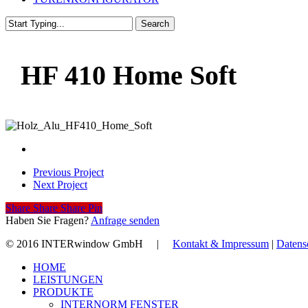
Search
Close
Search
HF 410 Home Soft
Previous Project
Next Project
Share
Share
Share
Share
Pin
Haben Sie Fragen?
Anfrage senden
© 2016 INTERwindow GmbH |
Kontakt & Impressum
|
Datens
Close
HOME
Menu
LEISTUNGEN
PRODUKTE
INTERNORM FENSTER