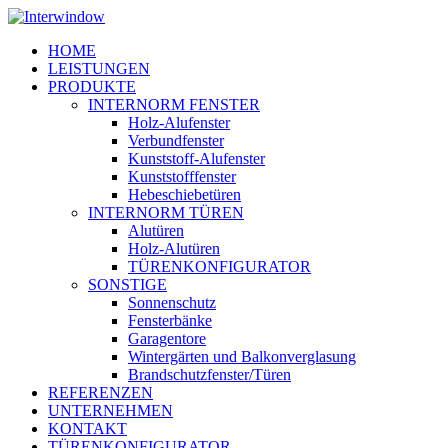
Skip
to
Menu
HOME
main
LEISTUNGEN
content
PRODUKTE
INTERNORM FENSTER
Holz-Alufenster
Verbundfenster
Kunststoff-Alufenster
Kunststofffenster
Hebeschiebetüren
INTERNORM TÜREN
Alutüren
Holz-Alutüren
TÜRENKONFIGURATOR
SONSTIGE
Sonnenschutz
Fensterbänke
Garagentore
Wintergärten und Balkonverglasung
Brandschutzfenster/Türen
REFERENZEN
UNTERNEHMEN
KONTAKT
TÜRENKONFIGURATOR