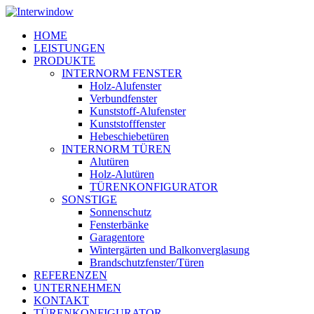
Skip
to
Menu
HOME
main
LEISTUNGEN
content
PRODUKTE
INTERNORM FENSTER
Holz-Alufenster
Verbundfenster
Kunststoff-Alufenster
Kunststofffenster
Hebeschiebetüren
INTERNORM TÜREN
Alutüren
Holz-Alutüren
TÜRENKONFIGURATOR
SONSTIGE
Sonnenschutz
Fensterbänke
Garagentore
Wintergärten und Balkonverglasung
Brandschutzfenster/Türen
REFERENZEN
UNTERNEHMEN
KONTAKT
TÜRENKONFIGURATOR