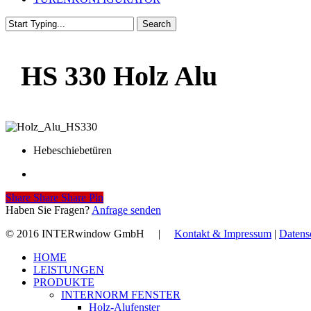
Search
Close
Search
HS 330 Holz Alu
Hebeschiebetüren
Share
Share
Share
Share
Pin
Haben Sie Fragen?
Anfrage senden
© 2016 INTERwindow GmbH |
Kontakt & Impressum
|
Datens
Close
HOME
Menu
LEISTUNGEN
PRODUKTE
INTERNORM FENSTER
Holz-Alufenster