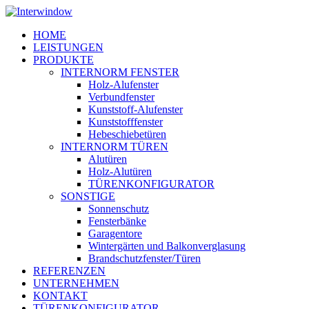
Skip
to
Menu
HOME
main
LEISTUNGEN
content
PRODUKTE
INTERNORM FENSTER
Holz-Alufenster
Verbundfenster
Kunststoff-Alufenster
Kunststofffenster
Hebeschiebetüren
INTERNORM TÜREN
Alutüren
Holz-Alutüren
TÜRENKONFIGURATOR
SONSTIGE
Sonnenschutz
Fensterbänke
Garagentore
Wintergärten und Balkonverglasung
Brandschutzfenster/Türen
REFERENZEN
UNTERNEHMEN
KONTAKT
TÜRENKONFIGURATOR