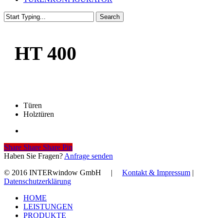
Search
Close
Search
HT 400
Türen
Holztüren
Share
Share
Share
Share
Pin
Haben Sie Fragen?
Anfrage senden
© 2016 INTERwindow GmbH |
Kontakt & Impressum
|
Datenschutzerklärung
Close
HOME
Menu
LEISTUNGEN
PRODUKTE