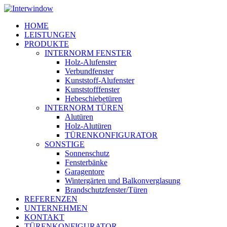
Skip
to
Menu
HOME
main
LEISTUNGEN
content
PRODUKTE
INTERNORM FENSTER
Holz-Alufenster
Verbundfenster
Kunststoff-Alufenster
Kunststofffenster
Hebeschiebetüren
INTERNORM TÜREN
Alutüren
Holz-Alutüren
TÜRENKONFIGURATOR
SONSTIGE
Sonnenschutz
Fensterbänke
Garagentore
Wintergärten und Balkonverglasung
Brandschutzfenster/Türen
REFERENZEN
UNTERNEHMEN
KONTAKT
TÜRENKONFIGURATOR