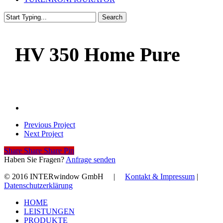
Search
Close
Search
HV 350 Home Pure
Previous Project
Next Project
Share
Share
Share
Share
Pin
Haben Sie Fragen?
Anfrage senden
© 2016 INTERwindow GmbH |
Kontakt & Impressum
|
Datenschutzerklärung
Close
HOME
Menu
LEISTUNGEN
PRODUKTE