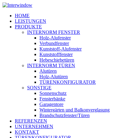
Skip
to
Menu
HOME
main
LEISTUNGEN
content
PRODUKTE
INTERNORM FENSTER
Holz-Alufenster
Verbundfenster
Kunststoff-Alufenster
Kunststofffenster
Hebeschiebetüren
INTERNORM TÜREN
Alutüren
Holz-Alutüren
TÜRENKONFIGURATOR
SONSTIGE
Sonnenschutz
Fensterbänke
Garagentore
Wintergärten und Balkonverglasung
Brandschutzfenster/Türen
REFERENZEN
UNTERNEHMEN
KONTAKT
TÜRENKONFIGURATOR