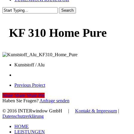
Search
Close
Search
KF 310 Home Pure
Kunststoff / Alu
Previous Project
Share
Share
Share
Share
Pin
Haben Sie Fragen?
Anfrage senden
© 2016 INTERwindow GmbH |
Kontakt & Impressum
|
Datenschutzerklärung
Close
HOME
Menu
LEISTUNGEN