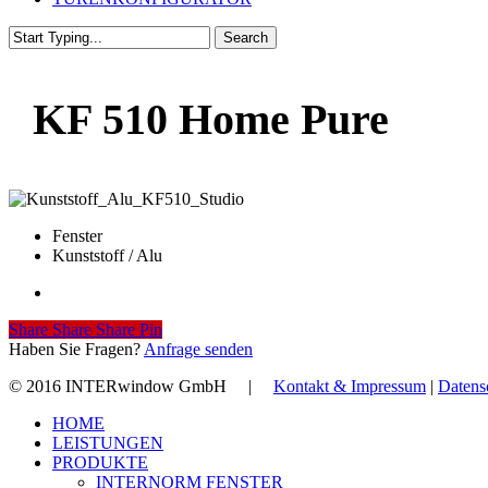
Search
Close
Search
KF 510 Home Pure
Fenster
Kunststoff / Alu
Share
Share
Share
Share
Pin
Haben Sie Fragen?
Anfrage senden
© 2016 INTERwindow GmbH |
Kontakt & Impressum
|
Datens
Close
HOME
Menu
LEISTUNGEN
PRODUKTE
INTERNORM FENSTER