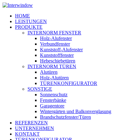
Skip
to
Menu
HOME
main
LEISTUNGEN
content
PRODUKTE
INTERNORM FENSTER
Holz-Alufenster
Verbundfenster
Kunststoff-Alufenster
Kunststofffenster
Hebeschiebetüren
INTERNORM TÜREN
Alutüren
Holz-Alutüren
TÜRENKONFIGURATOR
SONSTIGE
Sonnenschutz
Fensterbänke
Garagentore
Wintergärten und Balkonverglasung
Brandschutzfenster/Türen
REFERENZEN
UNTERNEHMEN
KONTAKT
TÜRENKONFIGURATOR