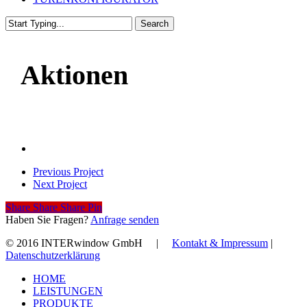
Search
Close
Search
Aktionen
Previous Project
Next Project
Share
Share
Share
Share
Pin
Haben Sie Fragen?
Anfrage senden
© 2016 INTERwindow GmbH |
Kontakt & Impressum
|
Datenschutzerklärung
Close
HOME
Menu
LEISTUNGEN
PRODUKTE