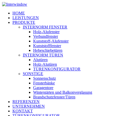
Skip
to
Menu
HOME
main
LEISTUNGEN
content
PRODUKTE
INTERNORM FENSTER
Holz-Alufenster
Verbundfenster
Kunststoff-Alufenster
Kunststofffenster
Hebeschiebetüren
INTERNORM TÜREN
Alutüren
Holz-Alutüren
TÜRENKONFIGURATOR
SONSTIGE
Sonnenschutz
Fensterbänke
Garagentore
Wintergärten und Balkonverglasung
Brandschutzfenster/Türen
REFERENZEN
UNTERNEHMEN
KONTAKT
TÜRENKONFIGURATOR