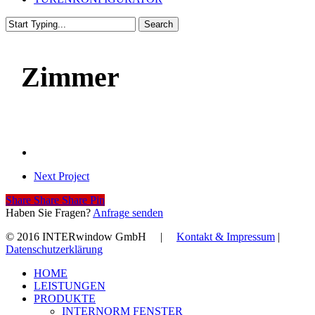
Search
Close
Search
Zimmer
Next Project
Share
Share
Share
Share
Pin
Haben Sie Fragen?
Anfrage senden
© 2016 INTERwindow GmbH |
Kontakt & Impressum
|
Datenschutzerklärung
Close
HOME
Menu
LEISTUNGEN
PRODUKTE
INTERNORM FENSTER