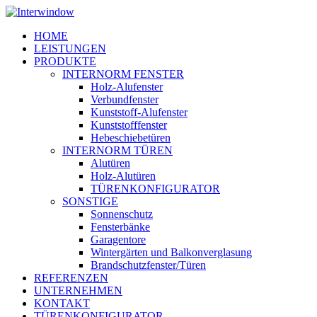
Skip
to
Menu
HOME
main
LEISTUNGEN
content
PRODUKTE
INTERNORM FENSTER
Holz-Alufenster
Verbundfenster
Kunststoff-Alufenster
Kunststofffenster
Hebeschiebetüren
INTERNORM TÜREN
Alutüren
Holz-Alutüren
TÜRENKONFIGURATOR
SONSTIGE
Sonnenschutz
Fensterbänke
Garagentore
Wintergärten und Balkonverglasung
Brandschutzfenster/Türen
REFERENZEN
UNTERNEHMEN
KONTAKT
TÜRENKONFIGURATOR