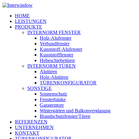
Skip
to
Menu
HOME
main
LEISTUNGEN
content
PRODUKTE
INTERNORM FENSTER
Holz-Alufenster
Verbundfenster
Kunststoff-Alufenster
Kunststofffenster
Hebeschiebetüren
INTERNORM TÜREN
Alutüren
Holz-Alutüren
TÜRENKONFIGURATOR
SONSTIGE
Sonnenschutz
Fensterbänke
Garagentore
Wintergärten und Balkonverglasung
Brandschutzfenster/Türen
REFERENZEN
UNTERNEHMEN
KONTAKT
TÜRENKONFIGURATOR