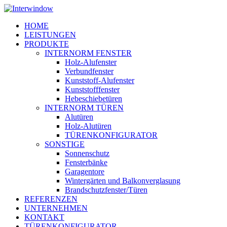
Skip
to
Menu
HOME
main
LEISTUNGEN
content
PRODUKTE
INTERNORM FENSTER
Holz-Alufenster
Verbundfenster
Kunststoff-Alufenster
Kunststofffenster
Hebeschiebetüren
INTERNORM TÜREN
Alutüren
Holz-Alutüren
TÜRENKONFIGURATOR
SONSTIGE
Sonnenschutz
Fensterbänke
Garagentore
Wintergärten und Balkonverglasung
Brandschutzfenster/Türen
REFERENZEN
UNTERNEHMEN
KONTAKT
TÜRENKONFIGURATOR