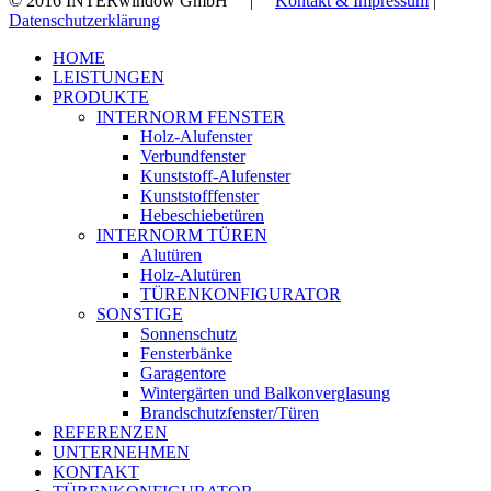
© 2016 INTERwindow GmbH |
Kontakt & Impressum
|
Datenschutzerklärung
Close
HOME
Menu
LEISTUNGEN
PRODUKTE
INTERNORM FENSTER
Holz-Alufenster
Verbundfenster
Kunststoff-Alufenster
Kunststofffenster
Hebeschiebetüren
INTERNORM TÜREN
Alutüren
Holz-Alutüren
TÜRENKONFIGURATOR
SONSTIGE
Sonnenschutz
Fensterbänke
Garagentore
Wintergärten und Balkonverglasung
Brandschutzfenster/Türen
REFERENZEN
UNTERNEHMEN
KONTAKT