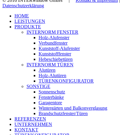
© 2016 INTERwindow GmbH |
Kontakt & Impressum
|
Datenschutzerklärung
Close
HOME
Menu
LEISTUNGEN
PRODUKTE
INTERNORM FENSTER
Holz-Alufenster
Verbundfenster
Kunststoff-Alufenster
Kunststofffenster
Hebeschiebetüren
INTERNORM TÜREN
Alutüren
Holz-Alutüren
TÜRENKONFIGURATOR
SONSTIGE
Sonnenschutz
Fensterbänke
Garagentore
Wintergärten und Balkonverglasung
Brandschutzfenster/Türen
REFERENZEN
UNTERNEHMEN
KONTAKT