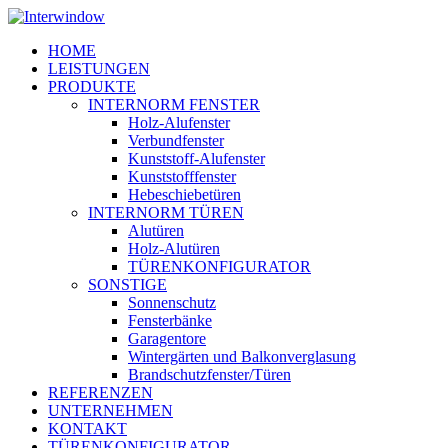
Skip
to
Menu
HOME
main
LEISTUNGEN
content
PRODUKTE
INTERNORM FENSTER
Holz-Alufenster
Verbundfenster
Kunststoff-Alufenster
Kunststofffenster
Hebeschiebetüren
INTERNORM TÜREN
Alutüren
Holz-Alutüren
TÜRENKONFIGURATOR
SONSTIGE
Sonnenschutz
Fensterbänke
Garagentore
Wintergärten und Balkonverglasung
Brandschutzfenster/Türen
REFERENZEN
UNTERNEHMEN
KONTAKT
TÜRENKONFIGURATOR