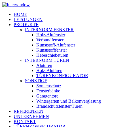
Skip
to
Menu
HOME
main
LEISTUNGEN
content
PRODUKTE
INTERNORM FENSTER
Holz-Alufenster
Verbundfenster
Kunststoff-Alufenster
Kunststofffenster
Hebeschiebetüren
INTERNORM TÜREN
Alutüren
Holz-Alutüren
TÜRENKONFIGURATOR
SONSTIGE
Sonnenschutz
Fensterbänke
Garagentore
Wintergärten und Balkonverglasung
Brandschutzfenster/Türen
REFERENZEN
UNTERNEHMEN
KONTAKT
TÜRENKONFIGURATOR