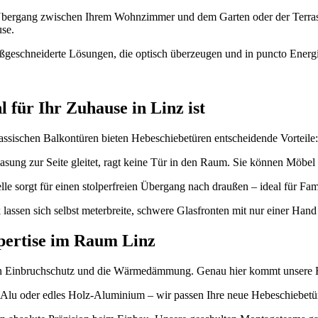
Übergang zwischen Ihrem Wohnzimmer und dem Garten oder der Terra
use.
ßgeschneiderte Lösungen, die optisch überzeugen und in puncto Energi
für Ihr Zuhause in Linz ist
assischen Balkontüren bieten Hebeschiebetüren entscheidende Vorteile:
lasung zur Seite gleitet, ragt keine Tür in den Raum. Sie können Möbel 
e sorgt für einen stolperfreien Übergang nach draußen – ideal für Fam
assen sich selbst meterbreite, schwere Glasfronten mit nur einer Hand f
pertise im Raum Linz
den Einbruchschutz und die Wärmedämmung. Genau hier kommt unsere Exp
-Alu oder edles Holz-Aluminium – wir passen Ihre neue Hebeschiebetür 