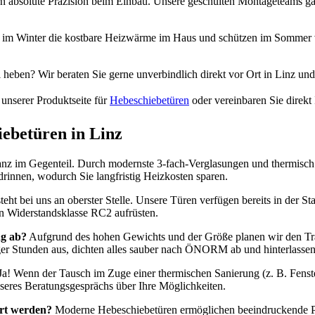
n absolute Präzision beim Einbau. Unsere geschulten Montageteams ga
 im Winter die kostbare Heizwärme im Haus und schützen im Sommer v
heben? Wir beraten Sie gerne unverbindlich direkt vor Ort in Linz 
 unserer Produktseite für
Hebeschiebetüren
oder vereinbaren Sie direkt
iebetüren in Linz
nz im Gegenteil. Durch modernste 3-fach-Verglasungen und thermisch 
innen, wodurch Sie langfristig Heizkosten sparen.
steht bei uns an oberster Stelle. Unsere Türen verfügen bereits in der
ten Widerstandsklasse RC2 aufrüsten.
ng ab?
Aufgrund des hohen Gewichts und der Größe planen wir den Tr
iger Stunden aus, dichten alles sauber nach ÖNORM ab und hinterlasse
a! Wenn der Tausch im Zuge einer thermischen Sanierung (z. B. Fenste
seres Beratungsgesprächs über Ihre Möglichkeiten.
ert werden?
Moderne Hebeschiebetüren ermöglichen beeindruckende Pa