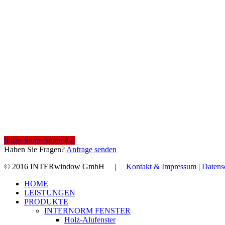
Share
Share
Share
Share
Pin
Haben Sie Fragen?
Anfrage senden
© 2016 INTERwindow GmbH |
Kontakt & Impressum
|
Datens
Close
HOME
Menu
LEISTUNGEN
PRODUKTE
INTERNORM FENSTER
Holz-Alufenster