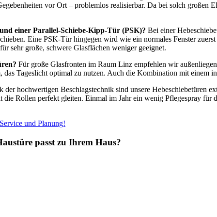
Gegebenheiten vor Ort – problemlos realisierbar. Da bei solch großen 
 und einer Parallel-Schiebe-Kipp-Tür (PSK)?
Bei einer Hebeschiebet
 schieben. Eine PSK-Tür hingegen wird wie ein normales Fenster zuerst 
ür sehr große, schwere Glasflächen weniger geeignet.
üren?
Für große Glasfronten im Raum Linz empfehlen wir außenliegende 
, das Tageslicht optimal zu nutzen. Auch die Kombination mit einem in
 der hochwertigen Beschlagstechnik sind unsere Hebeschiebetüren extr
die Rollen perfekt gleiten. Einmal im Jahr ein wenig Pflegespray für 
 Service und Planung!
Haustüre passt zu Ihrem Haus?