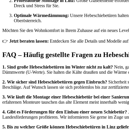
Professionelle Montage in Linz:
Große Glaselemente erforder
Dreck und Stress für Sie.
Optimale Wärmedämmung:
Unsere Hebeschiebetüren halten
Oberösterreich.
Möchten Sie den Wohnkomfort in Ihrem Zuhause auf ein neues Level 
👉
Jetzt beraten lassen:
Entdecken Sie alle Details und Modelle auf
FAQ – Häufig gestellte Fragen zu Hebesch
1. Sind große Hebeschiebetüren im Winter nicht zu kalt?
Nein, ga
Dämmwerte (U-Werte). Sie halten die Kälte draußen und die Wärme dr
2. Wie sicher sind Hebeschiebetüren gegen Einbruch?
Sicherheit 
Beschläge. Auf Wunsch lassen sie sich problemlos bis zur zertifizier
3. Wie läuft die Montage einer Hebeschiebetür bei einer Sanieru
erfahrenen Monteure tauschen das alte Element meist innerhalb wen
4. Gibt es Förderungen für den Einbau einer neuen Schiebetür?
J
Landesförderungen profitieren. Wir informieren Sie gerne im Zuge un
5. Bis zu welcher Größe können Hebeschiebetüren in Linz gelief