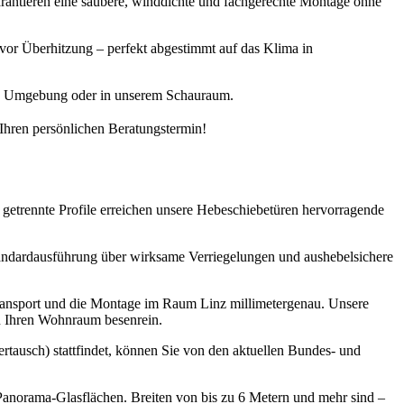
rantieren eine saubere, winddichte und fachgerechte Montage ohne
or Überhitzung – perfekt abgestimmt auf das Klima in
und Umgebung oder in unserem Schauraum.
 Ihren persönlichen Beratungstermin!
getrennte Profile erreichen unsere Hebeschiebetüren hervorragende
 Standardausführung über wirksame Verriegelungen und aushebelsichere
ansport und die Montage im Raum Linz millimetergenau. Unsere
n Ihren Wohnraum besenrein.
rtausch) stattfindet, können Sie von den aktuellen Bundes- und
norama-Glasflächen. Breiten von bis zu 6 Metern und mehr sind –