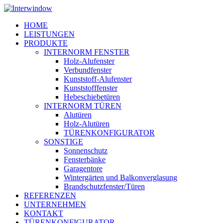
Skip
to
Menu
HOME
main
LEISTUNGEN
content
PRODUKTE
INTERNORM FENSTER
Holz-Alufenster
Verbundfenster
Kunststoff-Alufenster
Kunststofffenster
Hebeschiebetüren
INTERNORM TÜREN
Alutüren
Holz-Alutüren
TÜRENKONFIGURATOR
SONSTIGE
Sonnenschutz
Fensterbänke
Garagentore
Wintergärten und Balkonverglasung
Brandschutzfenster/Türen
REFERENZEN
UNTERNEHMEN
KONTAKT
TÜRENKONFIGURATOR