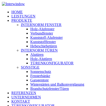
Skip
to
Menu
HOME
main
LEISTUNGEN
content
PRODUKTE
INTERNORM FENSTER
Holz-Alufenster
Verbundfenster
Kunststoff-Alufenster
Kunststofffenster
Hebeschiebetüren
INTERNORM TÜREN
Alutüren
Holz-Alutüren
TÜRENKONFIGURATOR
SONSTIGE
Sonnenschutz
Fensterbänke
Garagentore
Wintergärten und Balkonverglasung
Brandschutzfenster/Türen
REFERENZEN
UNTERNEHMEN
KONTAKT
TÜRENKONFIGURATOR