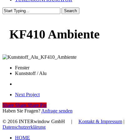
Search
Close
Search
KF410 Ambiente
Fenster
Kunststoff / Alu
Next Project
Share
Share
Share
Share
Pin
Haben Sie Fragen?
Anfrage senden
© 2016 INTERwindow GmbH |
Kontakt & Impressum
|
Datenschutzerklärung
Close
HOME