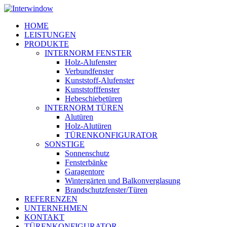
Skip
to
Menu
HOME
main
LEISTUNGEN
content
PRODUKTE
INTERNORM FENSTER
Holz-Alufenster
Verbundfenster
Kunststoff-Alufenster
Kunststofffenster
Hebeschiebetüren
INTERNORM TÜREN
Alutüren
Holz-Alutüren
TÜRENKONFIGURATOR
SONSTIGE
Sonnenschutz
Fensterbänke
Garagentore
Wintergärten und Balkonverglasung
Brandschutzfenster/Türen
REFERENZEN
UNTERNEHMEN
KONTAKT
TÜRENKONFIGURATOR