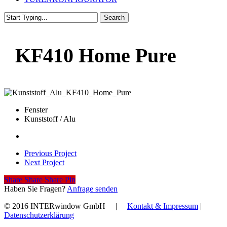
Search
Close
Search
KF410 Home Pure
Fenster
Kunststoff / Alu
Previous Project
Next Project
Share
Share
Share
Share
Pin
Haben Sie Fragen?
Anfrage senden
© 2016 INTERwindow GmbH |
Kontakt & Impressum
|
Datenschutzerklärung