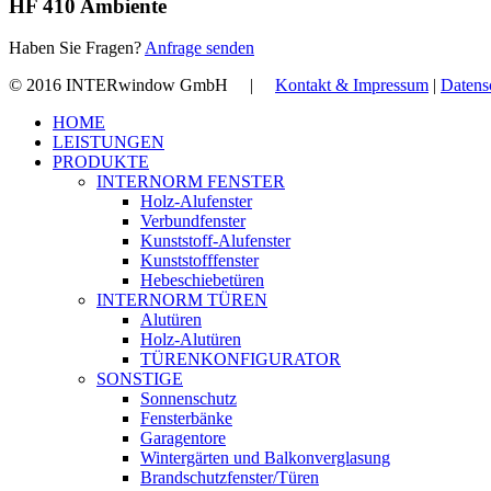
HF 410 Ambiente
Haben Sie Fragen?
Anfrage senden
© 2016 INTERwindow GmbH |
Kontakt & Impressum
|
Datens
Close
HOME
Menu
LEISTUNGEN
PRODUKTE
INTERNORM FENSTER
Holz-Alufenster
Verbundfenster
Kunststoff-Alufenster
Kunststofffenster
Hebeschiebetüren
INTERNORM TÜREN
Alutüren
Holz-Alutüren
TÜRENKONFIGURATOR
SONSTIGE
Sonnenschutz
Fensterbänke
Garagentore
Wintergärten und Balkonverglasung
Brandschutzfenster/Türen