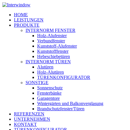
Skip
to
Menu
HOME
main
LEISTUNGEN
content
PRODUKTE
INTERNORM FENSTER
Holz-Alufenster
Verbundfenster
Kunststoff-Alufenster
Kunststofffenster
Hebeschiebetüren
INTERNORM TÜREN
Alutüren
Holz-Alutüren
TÜRENKONFIGURATOR
SONSTIGE
Sonnenschutz
Fensterbänke
Garagentore
Wintergärten und Balkonverglasung
Brandschutzfenster/Türen
REFERENZEN
UNTERNEHMEN
KONTAKT
TÜRENKONFIGURATOR