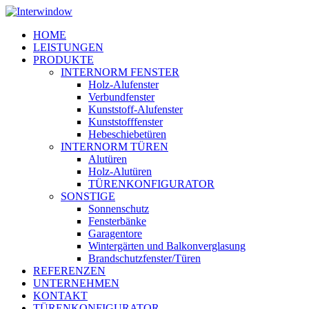
Skip
to
Menu
HOME
main
LEISTUNGEN
content
PRODUKTE
INTERNORM FENSTER
Holz-Alufenster
Verbundfenster
Kunststoff-Alufenster
Kunststofffenster
Hebeschiebetüren
INTERNORM TÜREN
Alutüren
Holz-Alutüren
TÜRENKONFIGURATOR
SONSTIGE
Sonnenschutz
Fensterbänke
Garagentore
Wintergärten und Balkonverglasung
Brandschutzfenster/Türen
REFERENZEN
UNTERNEHMEN
KONTAKT
TÜRENKONFIGURATOR